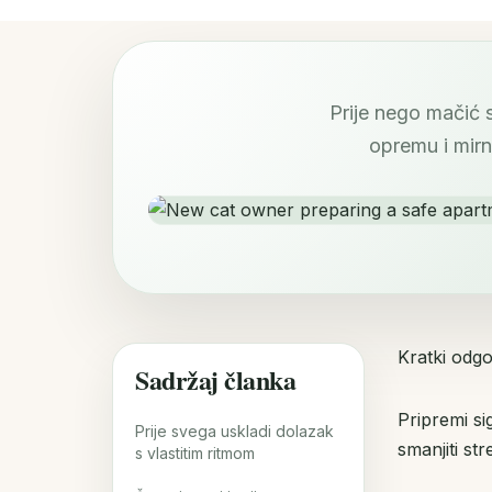
Prije nego mačić 
opremu i mirni
Kratki odg
Sadržaj članka
Pripremi si
Prije svega uskladi dolazak
smanjiti st
s vlastitim ritmom