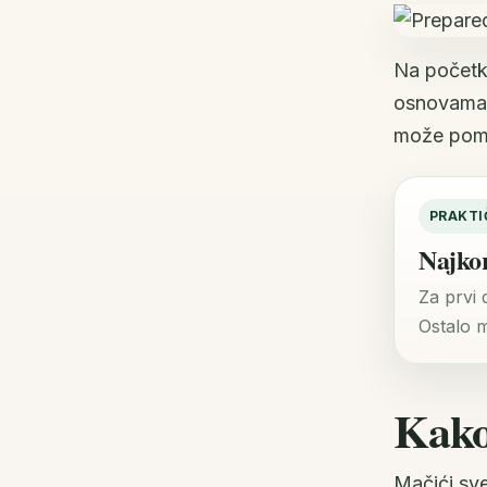
Na početku
osnovama i
može pom
PRAKT
Najkor
Za prvi 
Ostalo m
Kako 
Mačići sve