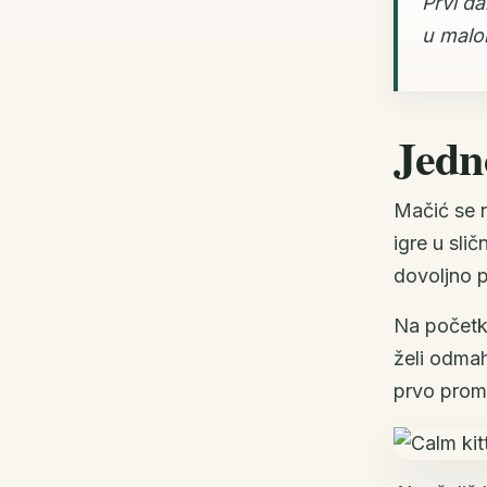
Prvi d
u malo
Jedn
Mačić se n
igre u sli
dovoljno p
Na početku
želi odmah 
prvo proma