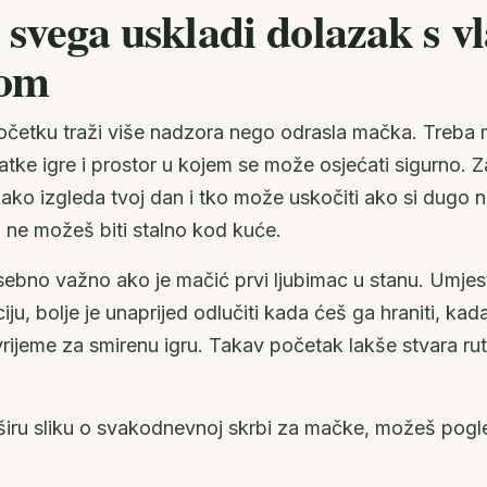
 svega uskladi dolazak s vl
mom
četku traži više nadzora nego odrasla mačka. Treba m
ratke igre i prostor u kojem se može osjećati sigurno. 
 kako izgleda tvoj dan i tko može uskočiti ako si dugo na
n ne možeš biti stalno kod kuće.
ebno važno ako je mačić prvi ljubimac u stanu. Umjes
ju, bolje je unaprijed odlučiti kada ćeš ga hraniti, kada
vrijeme za smirenu igru. Takav početak lakše stvara ru
širu sliku o svakodnevnoj skrbi za mačke, možeš pogle