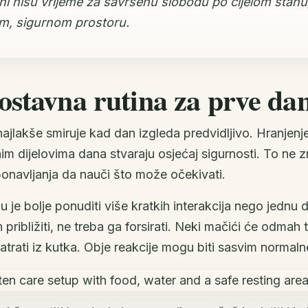
ani nisu vrijeme za savršenu slobodu po cijelom stan
m, sigurnom prostoru.
ostavna rutina za prve da
ajlakše smiruje kad dan izgleda predvidljivo. Hranjenje,
čnim dijelovima dana stvaraju osjećaj sigurnosti. To ne 
onavljanja da nauči što može očekivati.
 je bolje ponuditi više kratkih interakcija nego jednu
približiti, ne treba ga forsirati. Neki mačići će odmah t
trati iz kutka. Obje reakcije mogu biti sasvim normaln