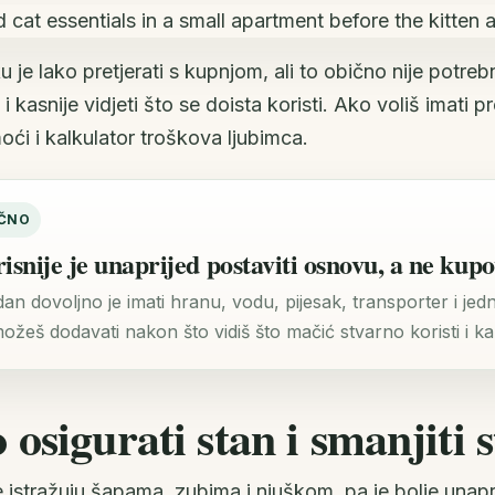
 je lako pretjerati s kupnjom, ali to obično nije potrebn
 kasnije vidjeti što se doista koristi. Ako voliš imati 
oći i
kalkulator troškova ljubimca
.
IČNO
isnije je unaprijed postaviti osnovu, a ne kup
dan dovoljno je imati hranu, vodu, pijesak, transporter i j
ožeš dodavati nakon što vidiš što mačić stvarno koristi i 
osigurati stan i smanjiti s
 istražuju šapama, zubima i njuškom, pa je bolje unapr