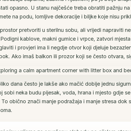
ati opasno. U stanu najčešće treba obratiti pažnju na
mete na podu, lomljive dekoracije i biljke koje nisu pr
rostor pretvoriti u sterilnu sobu, ali vrijedi napraviti 
Podigni kablove, makni gumice i vrpce, zatvori mjesta 
aviti i provjeri ima li negdje otvor koji djeluje bezazl
ubok. Ako imaš balkon ili prozor koji se često otvara, si
liko dana često je lakše ako mačić dobije jednu sigur
oj sobi neka budu pijesak, voda, hrana i mjesto gdje se
 To obično znači manje podražaja i manje stresa dok s
doma.