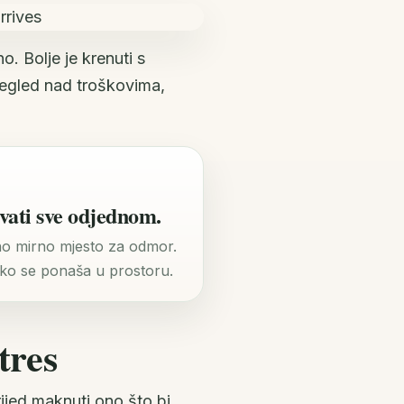
o. Bolje je krenuti s
pregled nad troškovima,
ovati sve odjednom.
edno mirno mjesto za odmor.
kako se ponaša u prostoru.
tres
ijed maknuti ono što bi