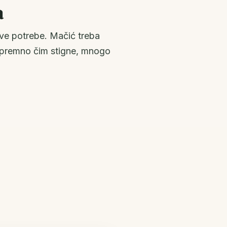
a
rve potrebe. Mačić treba
 spremno čim stigne, mnogo