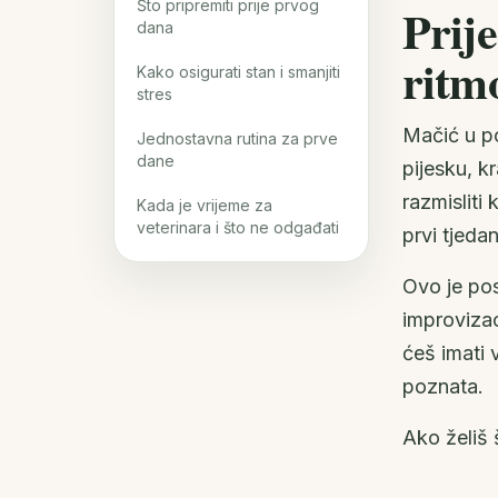
Što pripremiti prije prvog
Prije
dana
rit
Kako osigurati stan i smanjiti
stres
Mačić u po
Jednostavna rutina za prve
dane
pijesku, k
razmisliti
Kada je vrijeme za
veterinara i što ne odgađati
prvi tjeda
Ovo je pos
improvizaci
ćeš imati 
poznata.
Ako želiš 