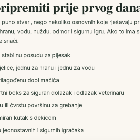
pripremiti prije prvog dan
i puno stvari, nego nekoliko osnovnih koje rješavaju p
hranu, vodu, nuždu, odmor i sigurnu igru. Ako to ima
e snaći.
i stabilnu posudu za pijesak
jelice, jednu za hranu i jednu za vodu
rilagođenu dobi mačića
rtni boks za siguran dolazak i odlazak veterinaru
u ili čvrstu površinu za grebanje
i miran kutak s dekicom
 jednostavnih i sigurnih igračaka