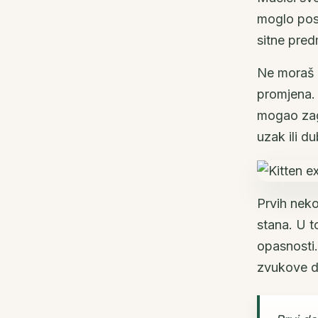
moglo post
sitne pred
Ne moraš p
promjena. 
mogao zagl
uzak ili d
Prvih neko
stana. U t
opasnosti.
zvukove 