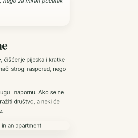
u, nego za miran početak
ne
 čišćenje pijeska i kratke
znači strogi raspored, nego
 dugu i napornu. Ako se ne
ražiti društvo, a neki će
e.