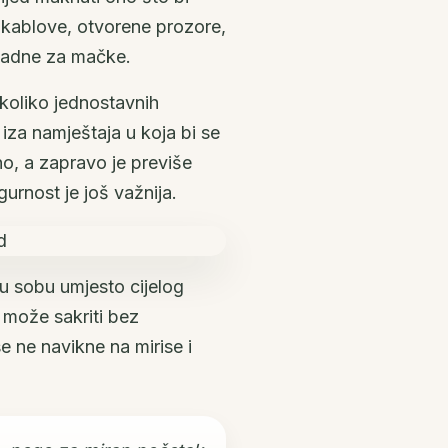
 kablove, otvorene prozore,
ikladne za mačke.
nekoliko jednostavnih
iza namještaja u koja bi se
eno, a zapravo je previše
gurnost je još važnija.
nu sobu umjesto cijelog
 može sakriti bez
e ne navikne na mirise i