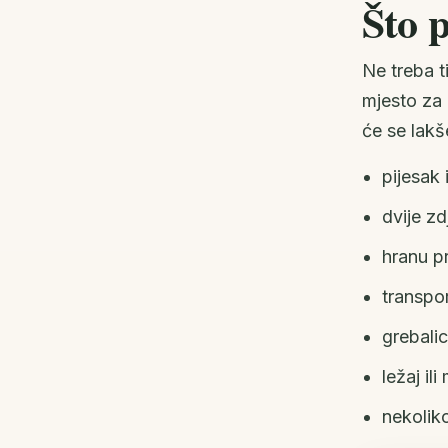
Što 
Ne treba t
mjesto za 
će se lakš
pijesak 
dvije zd
hranu p
transpo
grebalic
ležaj il
nekoliko