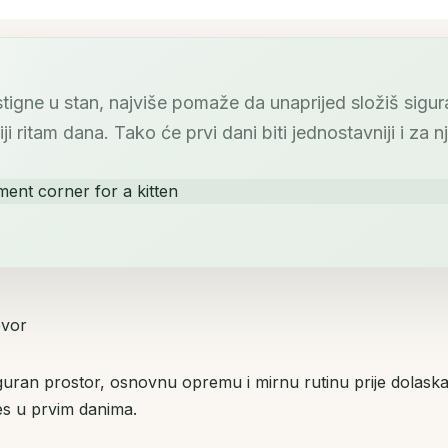
stigne u stan, najviše pomaže da unaprijed složiš sigu
ji ritam dana. Tako će prvi dani biti jednostavniji i za n
ovor
guran prostor, osnovnu opremu i mirnu rutinu prije dolaska
res u prvim danima.